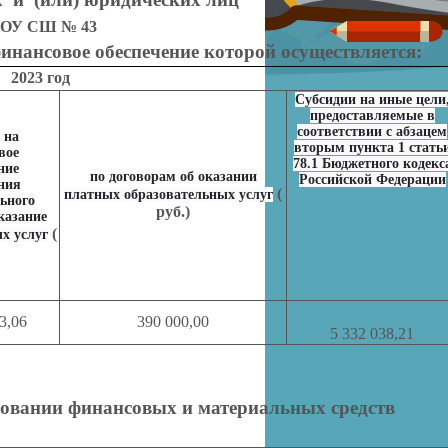
ОУ СШ № 43
инансовое обеспечение которой осуществляется:
2023 год
Субсидии на иные цели
предоставляемые в
соответствии с абзацем
 на
вторым пункта 1 стать
вое
78.1 Бюджетного кодекс
ние
по договорам об оказании
Российской Федерации
ния
(
платных образовательных услуг
ьного
руб.)
казание
(
х услуг
3,06
390 000,00
5 332 038,21
довании финансовых и материальных средств