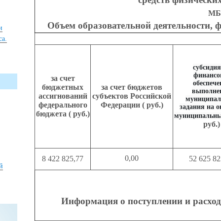
МБ
Объем образовательной деятельности, ф
и
са.
субсидия
финансо
за счет
обеспече
бюджетных
за счет бюджетов
выполне
ассигнований
субъектов Российской
муниципал
федерального
Федерации ( руб.)
задания на о
бюджета ( руб.)
муниципальны
руб.)
0,00
8 422 825,77
52 625 82
й
Информация о поступлении и расхо