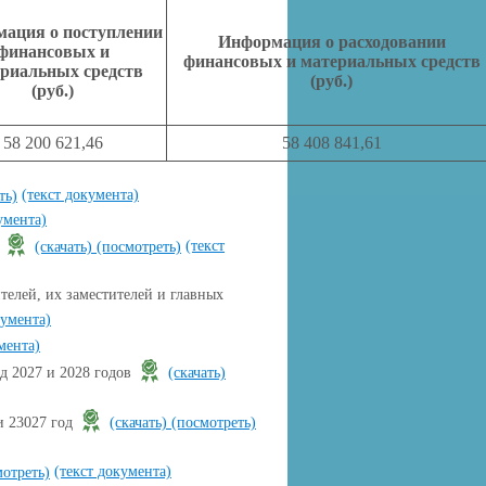
ация о поступлении
Информация о расходовании
финансовых и
финансовых и материальных средств
риальных средств
(руб.)
(руб.)
58 200 621,46
58 408 841,61
(текст документа)
ть)
умента)
(текст
я
(скачать)
(посмотреть)
телей, их заместителей и главных
кумента)
мента)
д 2027 и 2028 годов
(скачать)
и 23027 год
(скачать)
(посмотреть)
(текст документа)
мотреть)