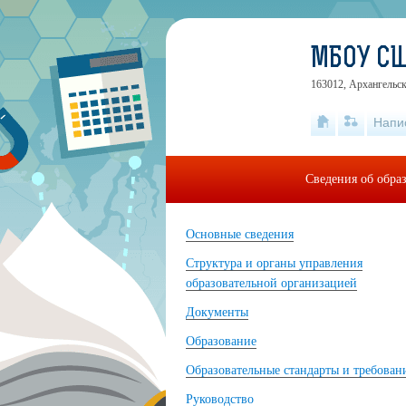
МБОУ С
163012, Архангельск
Напи
Сведения об обра
Основные сведения
Структура и органы управления
образовательной организацией
Документы
Образование
Образовательные стандарты и требован
Руководство