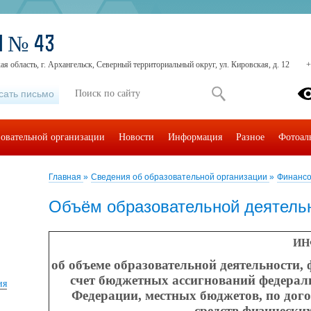
Ш № 43
ая область, г. Архангельск, Северный территориальный округ, ул. Кировская, д. 12
+
сать письмо
зовательной организации
Новости
Информация
Разное
Фотоал
Главная
»
Сведения об образовательной организации
»
Финансо
Объём образовательной деятель
ИН
об объеме образовательной деятельности, 
счет бюджетных ассигнований федерал
ия
Федерации, местных бюджетов, по дого
средств физически