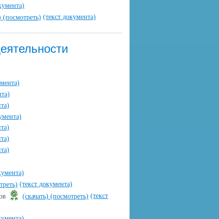
кумента)
(текст документа)
)
(посмотреть)
деятельности
умента)
нта)
та)
умента)
та)
та)
та)
кумента)
(текст документа)
треть)
(текст
дов
(скачать)
(посмотреть)
кумента)