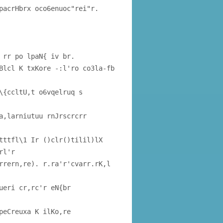
pacrHbrx oco6enuoc"rei"r.
 rr po lpaN{ iv br.
Blcl K txKore -:l'ro co3la-fb
\{ccltU,t o6vqelruq s
a,larniutuu rnJrscrcrr
tttfl\1 Ir ()clr()tilil)lX
rl'r
rrern,re). r.ra'r'cvarr.rK,l
ueri cr,rc'r eN{br
peCreuxa K ilKo,re