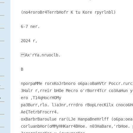
(no4roroBr4TerrbHofr K tu Kore rpyrlnbl)
6-7 ner.
2024 r,
Ax'rYa.nruoclb.
B
nporpaMMe rorxKoJrbnoro o6pa:oBaHVtr Poccr.rurc
А
3Halr r,rreir bHOe Mecro o'rBorr4Tcr co3AaHun y
А
ero ,T14qHocrHOMy
pa3Burr,rlo. l)a3nr,rrrdro rBopLrecKilx cnoco6H
Ae{TetrbFrocrr4.
oxBarbrBaroulue rar(LJe HanpaBneHrlff (o6pa:oea
corluanbHor(oMMyHHKarr4BHoe. n03HaBare,'rbHoe. 