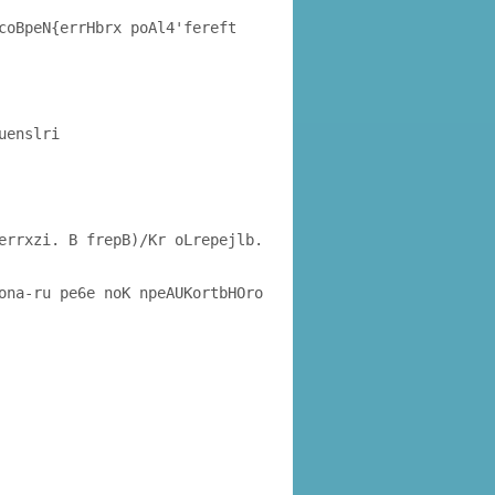
coBpeN{errHbrx poAl4'fereft
uenslri
errxzi. B frepB)/Kr oLrepejlb.
ona-ru pe6e noK npeAUKortbHOro