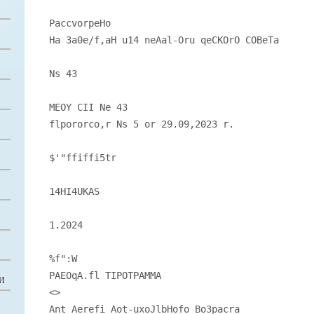
PaccvorpeHo
Ha 3a0e/f,aH u14 neAal-Oru qeCKOrO COBeTa
Ns 43
MEOY CII Ne 43
flpororco,r Ns 5 or 29.09,2023 r.
$'"ffiffi5tr
14HI4UKAS
1.2024
%f":W
PAEOqA.fl TIPOTPAMMA
И
<
>
Ant Aerefi Aot-uxoJlbHofo Bo3pacra