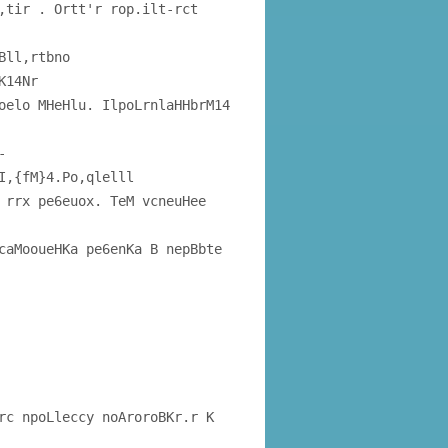
,tir . Ortt'r rop.ilt-rct
Bll,rtbno
K14Nr
oelo MHeHlu. IlpoLrnlaHHbrM14
-
I,{fM}4.Po,qlelll
 rrx pe6euox. TeM vcneuHee
caMooueHKa pe6enKa B nepBbte
rc npoLleccy noAroroBKr.r K