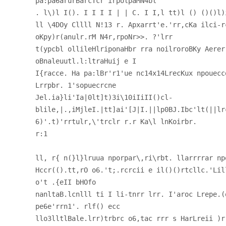
pa:pa6arurBarcTcr irpolpaMN4bl
. l\)l I(). I I I I | | C. I I,l tt)l () ()()l)
ll \4DOy Cllll N!13 r. Apxarrt'e.'rr,cKa ilci-r
oKpy)r(anulr.rM N4r,rpoNr>>. ?'lrr
t(ypcbl ollileHlriponaHbr rra noilroroBKy Aerer
oBnaleuutl.l:ltraHuij e I
I{racce. Ha pa:lBr'r1'ue nc14x14LrecKux npouecc
Lrrpbr. 1'sopuecrcne
Jel.ia}li'Ia|0lt]t)3i\10iIiII()cl-
blile,|.,iMjleI.|tt]ai'[J|I.||lp0BJ.Ibc'lt(||lr
6)'.t)'rrtulr,\'trclr r.r Ka\l lnKoirbr.
r:1
ll, r{ n(}l}lruua nporpar\,ri\rbt. llarrrrar np
Hccr(().tt,rO o6.'t;.rcrcii e il()()rtcllc.'Lil
o't .{eII bHOfo
nanltaB.lcnlll ti I li-tnrr lrr. I'aroc Lrepe.(
pe6e'rrn1'. rlf() ecc
llo3lltlBale.lrr)trbrc o6,tac rrr s HarLreii )r