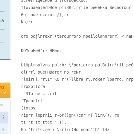
3crerriqecKoe u (ruruqecKoc.
flo:uaealerbHoe pii3Br.rrile pe6eHxa 6ecnorour 
6o,ruue ncero. /[,rr
ЛА
Ka)r(.
oro pojlnrexr (tarourroro npeilclannrerr) <:naH
KOMnoHeH'r) HMeer
LiHplroulvro polrb: \'porierrb palBrirr'ril pe6
clFrrl oueHHBaror no reNr
'lnirHl.rr\1" KO r'()llbre r\,roxer lparrc,'nrp
rro3pilcra
уст
- 3To uerct.ril
'Tpcnrtrl
вс
(totos
riprr leprrii r-or()gn()cnr r{ lirK().'re
2
tt,'t tt ttct-'.)).
Po.'trrtc.reii \rr)ir(Ho nonr'fb" 14x
9