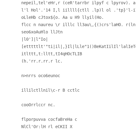
nepeil,tel'eHr,r (ceR'tarrbr ilpyf c lpyrov). a
l'l Hol'.'14 I,l iillll{ctll .lp)l ol .'tp}'l-i
oLleHb cJtox${o. Aa u H9 llyil(Ho.
flcc n naureu \r illlc ll3au\,{()crs'laHO. r(ln
seo6xoAuHlo llJtn
|l0']|l"Io|
[etttttlt'"ti|il|,}Il|lLle"1()BeKatIilIl'lalIeT
itlttt,t:lltt,tI4qHOcTLIB
(h.'rr.r.rr.r lc.
n>nrrs oco6eunoc
illilctllnil\c-r B cctlc
cooOrrlccr nc.
flporpuvva cocfaBreHa c
NlCl'Or:lH rl eCKII X