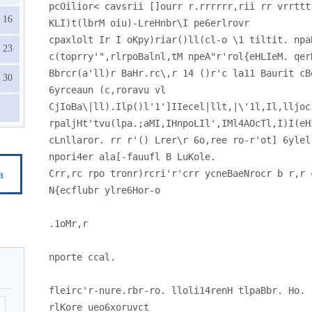
pcOilior< cavsrii []ourr r.rrrrrr,rii rr vrrttt
16
KLI)t(lbrM oiu)-LreHnbr\I pe6erlrovr
cpaxlolt Ir I oKpy)riar()ll(cl-o \1 tiltit. npa
23
c(toprry'",rlrpoBalnl,tM npeA"r'rol{eHLIeM. qer
Bbrcr(a'll)r BaHr.rc\,r 14 ()r'c la11 Baurit cB
30
6yrceaun (c,roravu vl
CjIoBa\|ll).Ilp()l'1']IIecel|llt,|\'1l,Il,lljoc
rpaljHt'tvu(lpa.;aMI,IHnpoLIl',IMl4AOcTl,I)I(eH
cLnllaror. rr r'() Lrer\r 6o,ree ro-r'ot] 6ylel
npori4er ala[-fauufl B LuKole.
а
Crr,rc rpo tronr)rcri'r'crr ycneBaeNrocr b r,r 
N{ecflubr ylre6Hor-o
.1oMr,r
nporte ccal.
fleirc'r-nure.rbr-ro. lloli14renH tlpaBbr. Ho. 
rlKore ueo6xoruvct