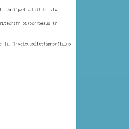
l. pall'paHI.JLitllb I,lx
rLtecr(fr oC)ocrroeauo lr
e.j1,|l'ycieuuoiittfapMor{iLIHo