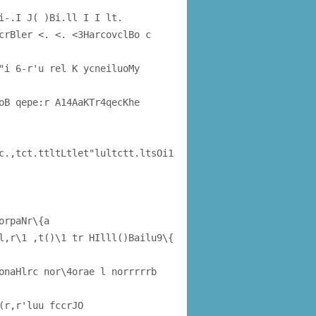
i-.I J( )Bi.ll I I lt.
crBler <
. <
. <3HarcovclBo c
"i 6-r'u rel K ycneiluoMy
oB qepe:r A14AaKTr4qecKhe
c.,tct.ttltLtlet"lultctt.ltsOi1
orpaNr\{a
l,r\1 ,t()\1 tr HIlll()Bailu9\{
onaHlrc nor\4orae l norrrrrb
(r,r'luu fccrJO