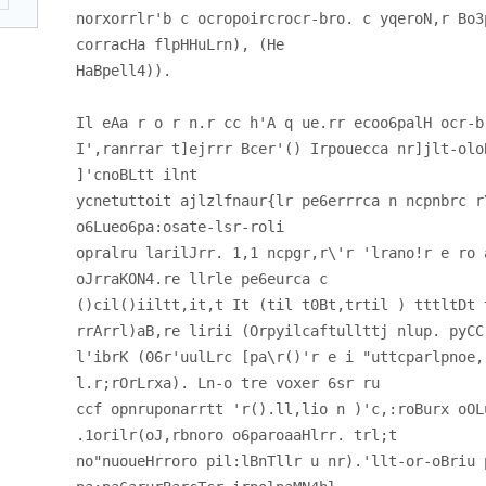
norxorrlr'b c ocropoircrocr-bro. c yqeroN,r Bo3
corracHa flpHHuLrn), (He
HaBpell4)).
Il eAa r o r n.r cc h'A q ue.rr ecoo6palH ocr-b
I',ranrrar t]ejrrr Bcer'() Irpouecca nr]jlt-olo
]'cnoBLtt ilnt
ycnetuttoit ajlzlfnaur{lr pe6errrca n ncpnbrc r
o6Lueo6pa:osate-lsr-roli
opralru larilJrr. 1,1 ncpgr,r\'r 'lrano!r e ro 
oJrraKON4.re llrle pe6eurca c
()cil()iiltt,it,t It (til t0Bt,trtil ) tttltDt 
rrArrl)aB,re lirii (Orpyilcaftullttj nlup. pyCC
l'ibrK (06r'uulLrc [pa\r()'r e i "uttcparlpnoe,
l.r;rOrLrxa). Ln-o tre voxer 6sr ru
ccf opnruponarrtt 'r().ll,lio n )'c,:roBurx oOL
.1orilr(oJ,rbnoro o6paroaaHlrr. trl;t
no"nuoueHrroro pil:lBnTllr u nr).'llt-or-oBriu 