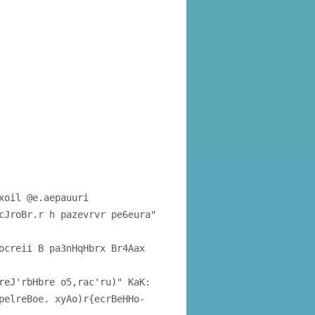
xoil @e.aepauuri
cJroBr.r h pazevrvr pe6eura"
ocreii B pa3nHqHbrx Br4Aax
reJ'rbHbre o5,rac'ru)" KaK:
pelreBoe. xyAo)r{ecrBeHHo-