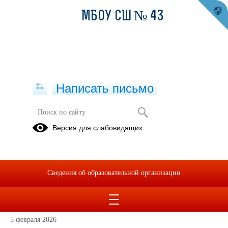
МБОУ СШ № 43
Написать письмо
Версия для слабовидящих
Приказ Об организации работы
дополнительной платной
образовательной услуги - обучение
у группе Школа будущего
Сведения об образовательной организации
первоклассника в 2026 году.
Опубликовано на сайте
5 февраля 2026